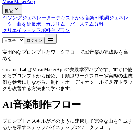
MusicMakerApp
機能
AIソングジェネレーター
テキストから音楽
AI歌詞ジェネレ
ーター
曲を延長
ボーカルリムーバー
ステム分離
クリエイションラボ
料金プラン
ログイン
実用的なプロンプトとワークフローでAI音楽の完成度を高
める
Creation LabはMusicMakerAppの実践学習ハブです。すぐに使
えるプロンプトから始め、手順別ワークフローや実際の生成
例を参考にしながら、制作・オーディオツールで既存トラッ
クを改善する方法まで学べます。
AI音楽制作フロー
プロンプトとスキルがどのように連携して完全な曲を作成す
るかを示すステップバイステップのワークフロー。