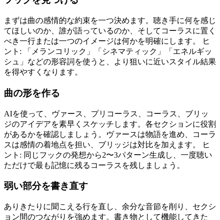
まずは曲の感情的な約束を一つ決めます。聴き手に何を感じ
てほしいのか、誰が語っているのか、そしてコーラスに置く
べき一行または一つのイメージは何かを明確にします。 ヒ
ント: 「メランコリック」「シネマティック」「エネルギッ
シュ」などの形容詞を使うと、より狙いに近いスタイル結果
を得やすくなります。
曲の形を作る
AIを使って、ヴァース、プリコーラス、コーラス、ブリッ
ジのアイデアを素早くスケッチします。各セクションに役割
があるかを確認しましょう。ヴァースは物語を進め、コーラ
スは感情の着地点を担い、ブリッジは対比を加えます。 ヒ
ント: 同じフックの発想から2〜3パターン生成し、一度聴い
ただけで最も記憶に残るコーラスを残しましょう。
弱い部分を書き直す
ありきたりに聞こえる行を直し、余分な音節を削り、セクシ
ョン間のつながりを強めます。書き物として機能してきた