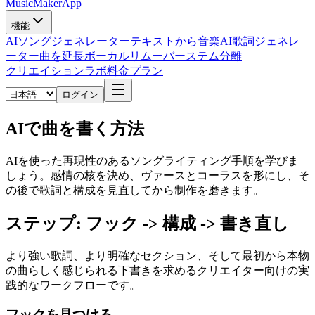
MusicMakerApp
機能
AIソングジェネレーター
テキストから音楽
AI歌詞ジェネレ
ーター
曲を延長
ボーカルリムーバー
ステム分離
クリエイションラボ
料金プラン
ログイン
AIで曲を書く方法
AIを使った再現性のあるソングライティング手順を学びま
しょう。感情の核を決め、ヴァースとコーラスを形にし、そ
の後で歌詞と構成を見直してから制作を磨きます。
ステップ: フック -> 構成 -> 書き直し
より強い歌詞、より明確なセクション、そして最初から本物
の曲らしく感じられる下書きを求めるクリエイター向けの実
践的なワークフローです。
フックを見つける