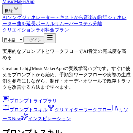
MusicMakerApp
機能
AIソングジェネレーター
テキストから音楽
AI歌詞ジェネレ
ーター
曲を延長
ボーカルリムーバー
ステム分離
クリエイションラボ
料金プラン
ログイン
実用的なプロンプトとワークフローでAI音楽の完成度を高
める
Creation LabはMusicMakerAppの実践学習ハブです。すぐに使
えるプロンプトから始め、手順別ワークフローや実際の生成
例を参考にしながら、制作・オーディオツールで既存トラッ
クを改善する方法まで学べます。
プロンプトライブラリ
プロンプトスキル
クリエイターワークフロー
リソ
ース
New
インスピレーション
プロンプトスキル