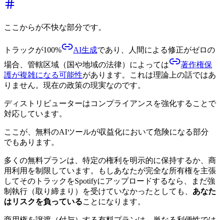
ここからが不快な部分です。
トラックが100%
AI生成
であり、人間による修正がゼロの
場合、管轄区域（国や地域の法律）によっては
著作権保
護が複雑になる可能性
があります。これは理論上の話ではあ
りません。現在の政策の現実なのです。
ディストリビューターはコンプライアンスを強化することで
対応しています。
ここが、無料のAIツールが収益化において危険になる部分
でもあります。
多くの無料プランは、特定の権利を明示的に保持するか、商
用利用を制限しています。もしあなたが完全な所有権を主張
してそのトラックをSpotifyにアップロードするなら、まだ強
制執行（取り締まり）を受けていなかったとしても、
あなた
はリスクを負っている
ことになります。
商用権を譲渡（付与）する有料プランは、単なる利便性では