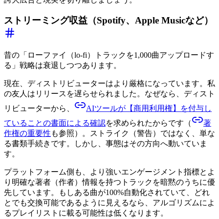
ストリーミング収益（Spotify、Apple Musicなど）
昔の「ローファイ（lo-fi）トラックを1,000曲アップロードす
る」戦略は衰退しつつあります。
現在、ディストリビューターはより厳格になっています。私
の友人はリリースを遅らせられました。なぜなら、ディスト
リビューターから、
AIツールが【商用利用権】を付与し
ていることの書面による確認
を求められたからです（
著
作権の重要性
も参照）。ストライク（警告）ではなく、単な
る書類手続きです。しかし、事態はその方向へ動いていま
す。
プラットフォーム側も、より強いエンゲージメント指標とよ
り明確な著者（作者）情報を持つトラックを暗黙のうちに優
先しています。もしある曲が100%自動化されていて、どれ
とでも交換可能であるように見えるなら、アルゴリズムによ
るプレイリストに載る可能性は低くなります。