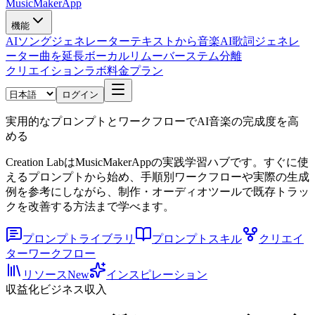
MusicMakerApp
機能
AIソングジェネレーター
テキストから音楽
AI歌詞ジェネレ
ーター
曲を延長
ボーカルリムーバー
ステム分離
クリエイションラボ
料金プラン
ログイン
実用的なプロンプトとワークフローでAI音楽の完成度を高
める
Creation LabはMusicMakerAppの実践学習ハブです。すぐに使
えるプロンプトから始め、手順別ワークフローや実際の生成
例を参考にしながら、制作・オーディオツールで既存トラッ
クを改善する方法まで学べます。
プロンプトライブラリ
プロンプトスキル
クリエイ
ターワークフロー
リソース
New
インスピレーション
収益化
ビジネス
収入