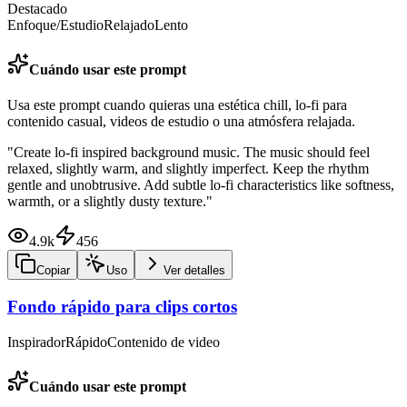
Destacado
Enfoque/Estudio
Relajado
Lento
Cuándo usar este prompt
Usa este prompt cuando quieras una estética chill, lo-fi para
contenido casual, videos de estudio o una atmósfera relajada.
"
Create lo-fi inspired background music. The music should feel
relaxed, slightly warm, and slightly imperfect. Keep the rhythm
gentle and unobtrusive. Add subtle lo-fi characteristics like softness,
warmth, or a slightly dusty texture.
"
4.9k
456
Copiar
Uso
Ver detalles
Fondo rápido para clips cortos
Inspirador
Rápido
Contenido de video
Cuándo usar este prompt