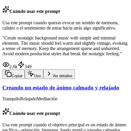
Cuándo usar este prompt
Usa este prompt cuando quieras evocar un sentido de memoria,
calidez o el sentimiento de mirar hacia atrás algo significativo.
"
Create nostalgic background music with simple and minimal
elements. The music should feel warm and slightly vintage, evoking
a sense of memory. Keep the arrangement sparse and unhurried.
Avoid modern production styles that break the nostalgic feeling.
"
2.6k
349
Copiar
Uso
Ver detalles
Creando un estado de ánimo calmado y relajado
Tranquilo
Relajado
Meditación
Cuándo usar este prompt
Usa este prompt cuando el objetivo principal es un estado de ánimo
pacífico—relajación, bienestar, fondo gentil o visuales calmados.