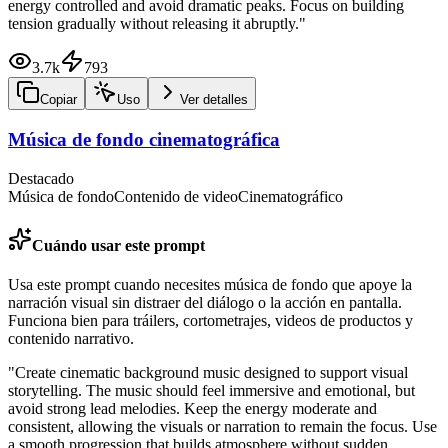
energy controlled and avoid dramatic peaks. Focus on building
tension gradually without releasing it abruptly.
"
3.7k
793
Copiar
Uso
Ver detalles
Música de fondo cinematográfica
Destacado
Música de fondo
Contenido de video
Cinematográfico
Cuándo usar este prompt
Usa este prompt cuando necesites música de fondo que apoye la
narración visual sin distraer del diálogo o la acción en pantalla.
Funciona bien para tráilers, cortometrajes, videos de productos y
contenido narrativo.
"
Create cinematic background music designed to support visual
storytelling. The music should feel immersive and emotional, but
avoid strong lead melodies. Keep the energy moderate and
consistent, allowing the visuals or narration to remain the focus. Use
a smooth progression that builds atmosphere without sudden