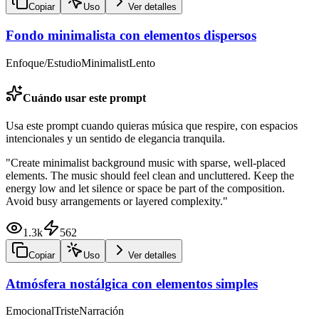
Copiar
Uso
Ver detalles
Fondo minimalista con elementos dispersos
Enfoque/Estudio
Minimalist
Lento
Cuándo usar este prompt
Usa este prompt cuando quieras música que respire, con espacios
intencionales y un sentido de elegancia tranquila.
"
Create minimalist background music with sparse, well-placed
elements. The music should feel clean and uncluttered. Keep the
energy low and let silence or space be part of the composition.
Avoid busy arrangements or layered complexity.
"
1.3k
562
Copiar
Uso
Ver detalles
Atmósfera nostálgica con elementos simples
Emocional
Triste
Narración