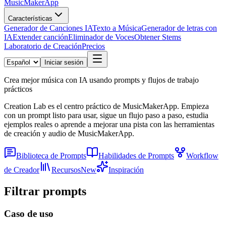
MusicMakerApp
Características
Generador de Canciones IA
Texto a Música
Generador de letras con
IA
Extender canción
Eliminador de Voces
Obtener Stems
Laboratorio de Creación
Precios
Iniciar sesión
Crea mejor música con IA usando prompts y flujos de trabajo
prácticos
Creation Lab es el centro práctico de MusicMakerApp. Empieza
con un prompt listo para usar, sigue un flujo paso a paso, estudia
ejemplos reales o aprende a mejorar una pista con las herramientas
de creación y audio de MusicMakerApp.
Biblioteca de Prompts
Habilidades de Prompts
Workflow
de Creador
Recursos
New
Inspiración
Filtrar prompts
Caso de uso