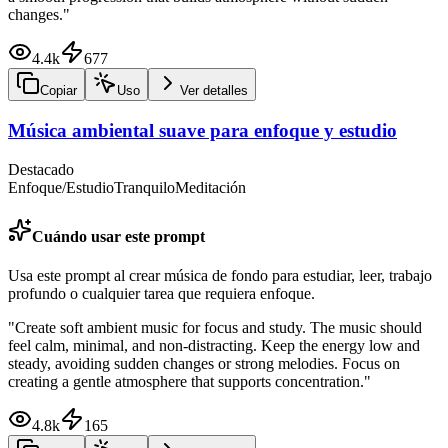
changes.
"
4.4k
677
Copiar
Uso
Ver detalles
Música ambiental suave para enfoque y estudio
Destacado
Enfoque/Estudio
Tranquilo
Meditación
Cuándo usar este prompt
Usa este prompt al crear música de fondo para estudiar, leer, trabajo
profundo o cualquier tarea que requiera enfoque.
"
Create soft ambient music for focus and study. The music should
feel calm, minimal, and non-distracting. Keep the energy low and
steady, avoiding sudden changes or strong melodies. Focus on
creating a gentle atmosphere that supports concentration.
"
4.8k
165