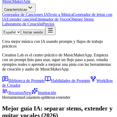
MusicMakerApp
Características
Generador de Canciones IA
Texto a Música
Generador de letras con
IA
Extender canción
Eliminador de Voces
Obtener Stems
Laboratorio de Creación
Precios
Iniciar sesión
Crea mejor música con IA usando prompts y flujos de trabajo
prácticos
Creation Lab es el centro práctico de MusicMakerApp. Empieza
con un prompt listo para usar, sigue un flujo paso a paso, estudia
ejemplos reales o aprende a mejorar una pista con las herramientas
de creación y audio de MusicMakerApp.
Biblioteca de Prompts
Habilidades de Prompts
Workflow
de Creador
Recursos
New
Inspiración
Herramientas
Guía
stem-splitter
ai-extender
Mejor guía IA: separar stems, extender y
quitar vocales (2026)