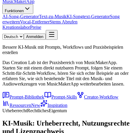
MusicMakerApp
Funktionen
AI-Song-Generator
Text-zu-Musik
KI-Songtext-Generator
Song
erweitern
Vocal-Entferner
Stems Abrufen
Kreationslabor
Preise
Anmelden
Bessere KI-Musik mit Prompts, Workflows und Praxisbeispielen
erstellen
Das Creation Lab ist der Praxisbereich von MusicMakerApp.
Starten Sie mit einem direkt nutzbaren Prompt, folgen Sie einem
Schritt-für-Schritt-Workflow, hören Sie sich echte Beispiele an oder
erfahren Sie, wie sich bestehende Titel mit den Musik- und
Audiowerkzeugen von MusicMakerApp weiterbearbeiten lassen.
Prompt-Bibliothek
Prompt-Skills
Creator-Workflow
Ressourcen
New
Inspiration
Urheberrecht
Rechtliches
Eigentum
KI-Musik: Urheberrecht, Nutzungsrechte
und Lizenznachweis