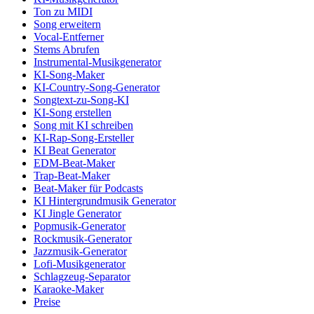
Ton zu MIDI
Song erweitern
Vocal-Entferner
Stems Abrufen
Instrumental-Musikgenerator
KI-Song-Maker
KI-Country-Song-Generator
Songtext-zu-Song-KI
KI-Song erstellen
Song mit KI schreiben
KI-Rap-Song-Ersteller
KI Beat Generator
EDM-Beat-Maker
Trap-Beat-Maker
Beat-Maker für Podcasts
KI Hintergrundmusik Generator
KI Jingle Generator
Popmusik-Generator
Rockmusik-Generator
Jazzmusik-Generator
Lofi-Musikgenerator
Schlagzeug-Separator
Karaoke-Maker
Preise